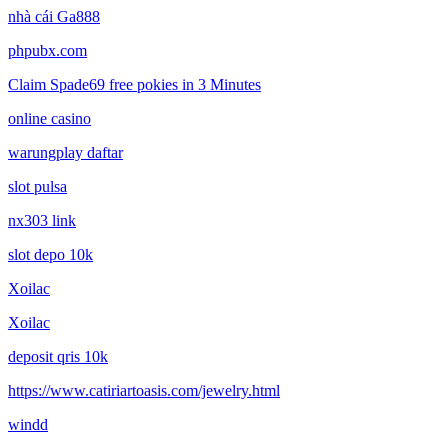
nhà cái Ga888
phpubx.com
Claim Spade69 free pokies in 3 Minutes
online casino
warungplay daftar
slot pulsa
nx303 link
slot depo 10k
Xoilac
Xoilac
deposit qris 10k
https://www.catiriartoasis.com/jewelry.html
windd