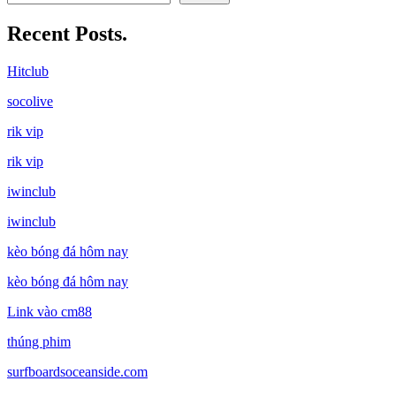
Recent Posts.
Hitclub
socolive
rik vip
rik vip
iwinclub
iwinclub
kèo bóng đá hôm nay
kèo bóng đá hôm nay
Link vào cm88
thúng phim
surfboardsoceanside.com