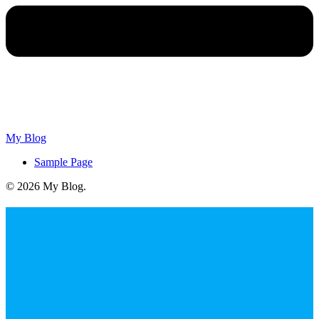
My Blog
Sample Page
© 2026 My Blog
.