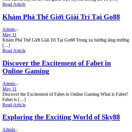
Read Article
Khám Phá Thế Giới Giải Trí Tại Go88
Admin
-
May 11
Khám Phá Thế Giới Giải Trí Tại Go88 Trong xu hướng tăng trưởng
[…]
Read Article
Discover the Excitement of Fabet in
Online Gaming
Admin
-
May 11
Discover the Excitement of Fabet in Online Gaming What is Fabet?
Fabet is […]
Read Article
Exploring the Exciting World of Sky88
Admin
-