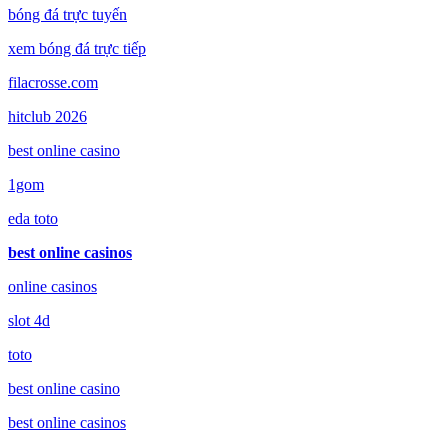
bóng đá trực tuyến
xem bóng đá trực tiếp
filacrosse.com
hitclub 2026
best online casino
1gom
eda toto
best online casinos
online casinos
slot 4d
toto
best online casino
best online casinos