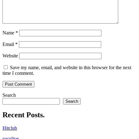
Name
*
Email
*
Website
Save my name, email, and website in this browser for the next
time I comment.
Search
Search
Recent Posts.
Hitclub
socolive