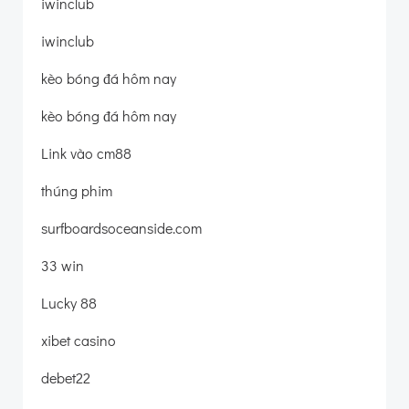
iwinclub
iwinclub
kèo bóng đá hôm nay
kèo bóng đá hôm nay
Link vào cm88
thúng phim
surfboardsoceanside.com
33 win
Lucky 88
xibet casino
debet22