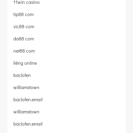
11win casino
tip88 com
vic88 com
da88 com
net88 com
liêng online
baclofen
williamstown
baclofen.email
williamstown
baclofen.email