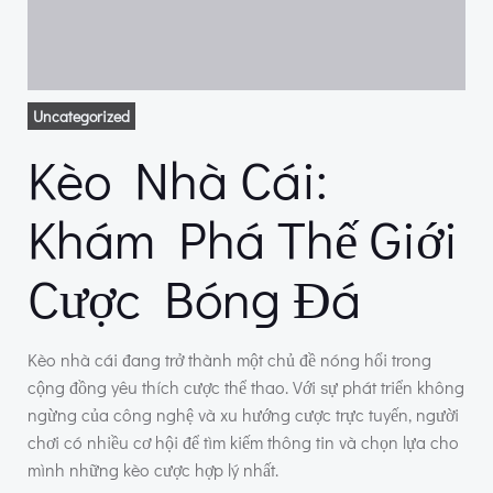
Uncategorized
Kèo Nhà Cái:
Khám Phá Thế Giới
Cược Bóng Đá
Kèo nhà cái đang trở thành một chủ đề nóng hổi trong
cộng đồng yêu thích cược thể thao. Với sự phát triển không
ngừng của công nghệ và xu hướng cược trực tuyến, người
chơi có nhiều cơ hội để tìm kiếm thông tin và chọn lựa cho
mình những kèo cược hợp lý nhất.