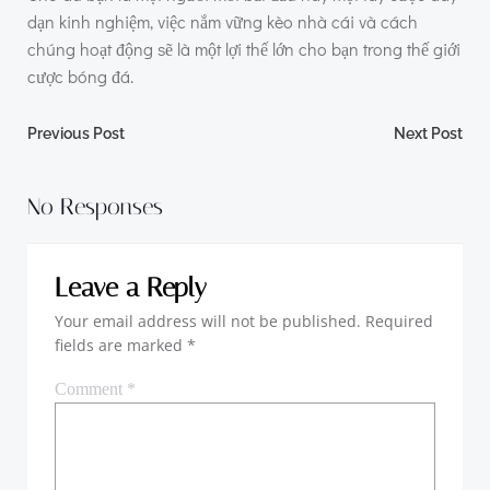
dạn kinh nghiệm, việc nắm vững kèo nhà cái và cách
chúng hoạt động sẽ là một lợi thế lớn cho bạn trong thế giới
cược bóng đá.
Post
Post
Previous Post
Next Post
navigation
navigation
No Responses
Leave a Reply
Your email address will not be published.
Required
fields are marked
*
Comment
*