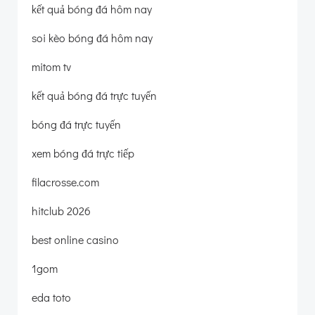
kết quả bóng đá hôm nay
soi kèo bóng đá hôm nay
mitom tv
kết quả bóng đá trực tuyến
bóng đá trực tuyến
xem bóng đá trực tiếp
filacrosse.com
hitclub 2026
best online casino
1gom
eda toto