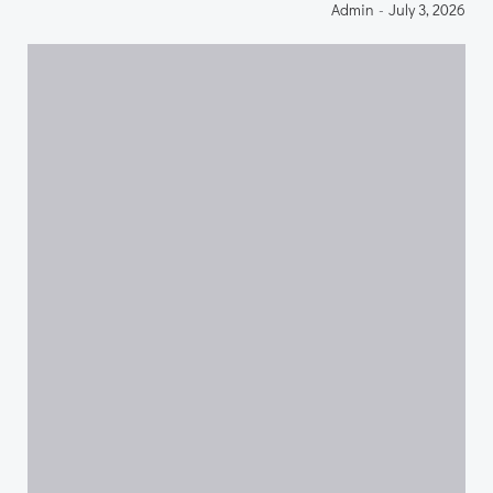
Admin
-
July 3, 2026